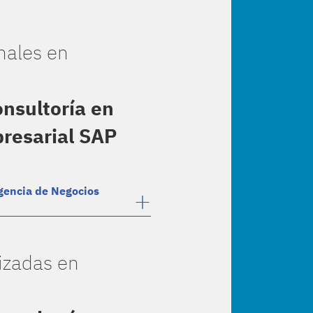
nales en
nsultoría en
presarial SAP
igencia de Negocios
izadas en