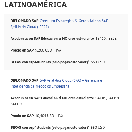
LATINOAMÉRICA
Academias
Consultor Estratégico & Gerencial con SAP
en SAP
BECAS con
S/4HANA Cloud (IEE2E)
Educación
Beca
erp4students
DIPLOMADO
si NO eres
en
(solo pagas
TS410, IEE2E
erp4students
estudiante
SAP
este valor)*
9,200 USD + IVA
550 USD
SAP Analytics Cloud (SAC) – Gerencia en
Inteligencia de Negocios Empresaria
SAC01, SACP20,
SACP30
10,404 USD + IVA
550 USD